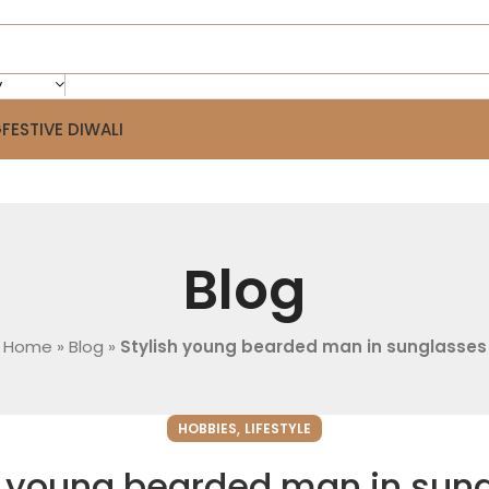
y
G
FESTIVE DIWALI
Blog
Home
»
Blog
»
Stylish young bearded man in sunglasses
,
HOBBIES
LIFESTYLE
h young bearded man in sun