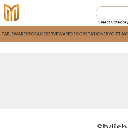
Select Categor
TABLEWARE
STORAGE
SERVEWARE
DECOR
STATIONERY
GIFTIN
Stylis