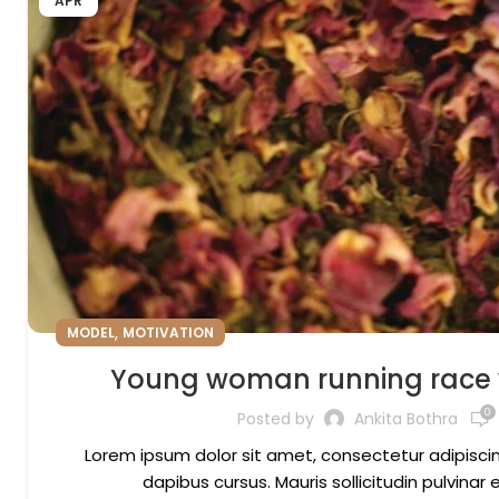
APR
,
MODEL
MOTIVATION
Young woman running race w
0
Posted by
Ankita Bothra
Lorem ipsum dolor sit amet, consectetur adipiscing 
dapibus cursus. Mauris sollicitudin pulvinar e