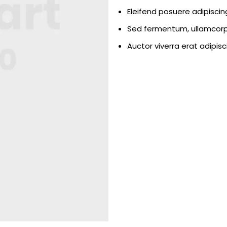
Eleifend posuere adipisci
Sed fermentum, ullamcorpe
Auctor viverra erat adipis