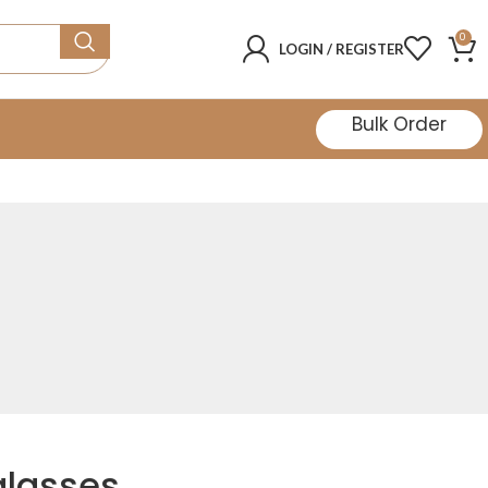
0
LOGIN / REGISTER
Bulk Order
glasses